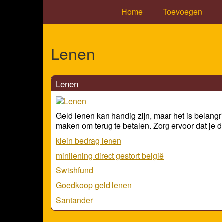
Home
Toevoegen
Lenen
Lenen
Geld lenen kan handig zijn, maar het is belangri
maken om terug te betalen. Zorg ervoor dat je d
klein bedrag lenen
minilening direct gestort belgië
Swishfund
Goedkoop geld lenen
Santander