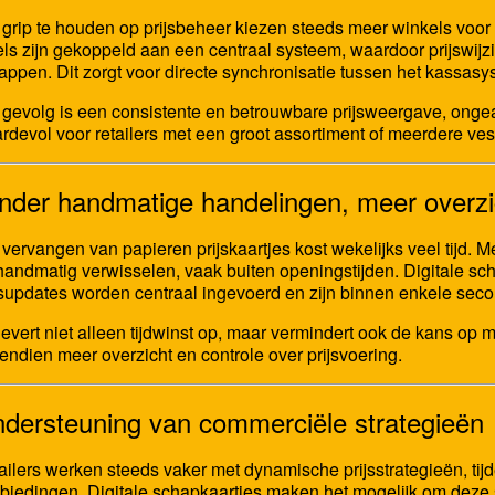
grip te houden op prijsbeheer kiezen steeds meer winkels voo
els zijn gekoppeld aan een centraal systeem, waardoor prijswij
appen. Dit zorgt voor directe synchronisatie tussen het kassasys
 gevolg is een consistente en betrouwbare prijsweergave, ongeach
rdevol voor retailers met een groot assortiment of meerdere ves
nder handmatige handelingen, meer overzi
 vervangen van papieren prijskaartjes kost wekelijks veel tijd. 
handmatig verwisselen, vaak buiten openingstijden. Digitale s
jsupdates worden centraal ingevoerd en zijn binnen enkele seco
 levert niet alleen tijdwinst op, maar vermindert ook de kans op
endien meer overzicht en controle over prijsvoering.
dersteuning van commerciële strategieën
ailers werken steeds vaker met dynamische prijsstrategieën, tij
biedingen. Digitale schapkaartjes maken het mogelijk om deze st