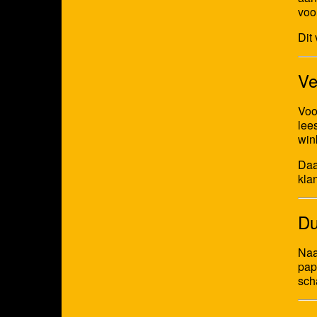
voo
Dit
Ve
Voo
lee
win
Daa
kla
Du
Naa
pap
sch