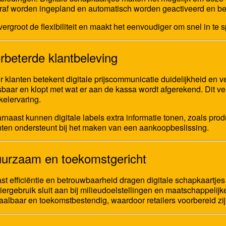
raf worden ingepland en automatisch worden geactiveerd en beë
 vergroot de flexibiliteit en maakt het eenvoudiger om snel in te
rbeterde klantbeleving
r klanten betekent digitale prijscommunicatie duidelijkheid en v
sbaar en klopt met wat er aan de kassa wordt afgerekend. Dit verm
kelervaring.
rnaast kunnen digitale labels extra informatie tonen, zoals prod
nten ondersteunt bij het maken van een aankoopbeslissing.
urzaam en toekomstgericht
st efficiëntie en betrouwbaarheid dragen digitale schapkaartje
iergebruik sluit aan bij milieudoelstellingen en maatschappeli
aalbaar en toekomstbestendig, waardoor retailers voorbereid zijn