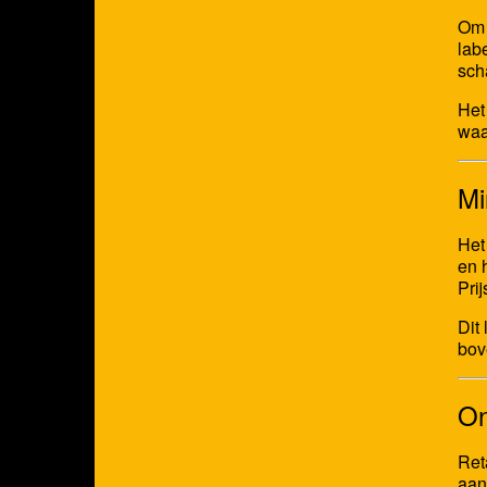
Om 
lab
sch
Het
waa
Mi
Het
en 
Pri
Dit
bov
On
Ret
aan