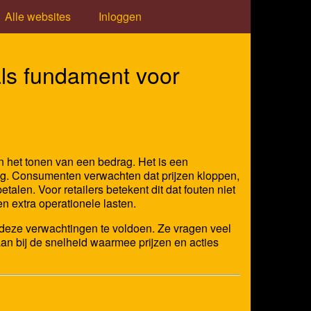
Alle websites
Inloggen
ls fundament voor
n het tonen van een bedrag. Het is een
ing. Consumenten verwachten dat prijzen kloppen,
talen. Voor retailers betekent dit dat fouten niet
en extra operationele lasten.
n deze verwachtingen te voldoen. Ze vragen veel
an bij de snelheid waarmee prijzen en acties