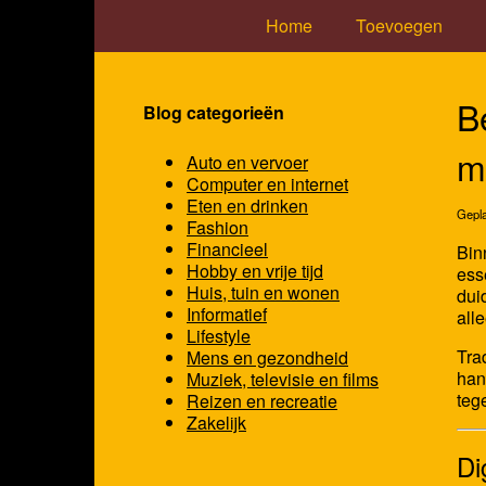
Home
Toevoegen
B
Blog categorieën
m
Auto en vervoer
Computer en internet
Eten en drinken
Gepla
Fashion
Financieel
Bin
Hobby en vrije tijd
ess
Huis, tuin en wonen
dui
Informatief
all
Lifestyle
Tra
Mens en gezondheid
han
Muziek, televisie en films
teg
Reizen en recreatie
Zakelijk
Di