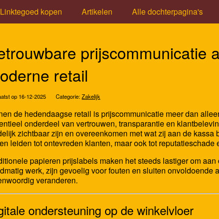
Linktegoed kopen
Artikelen
Alle dochterpagina's
etrouwbare prijscommunicatie a
oderne retail
atst op 16-12-2025
Categorie:
Zakelijk
nen de hedendaagse retail is prijscommunicatie meer dan allee
entieel onderdeel van vertrouwen, transparantie en klantbelev
delijk zichtbaar zijn en overeenkomen met wat zij aan de kassa be
een leiden tot ontevreden klanten, maar ook tot reputatieschade 
ditionele papieren prijslabels maken het steeds lastiger om aa
dmatig werk, zijn gevoelig voor fouten en sluiten onvoldoende a
enwoordig veranderen.
gitale ondersteuning op de winkelvloer